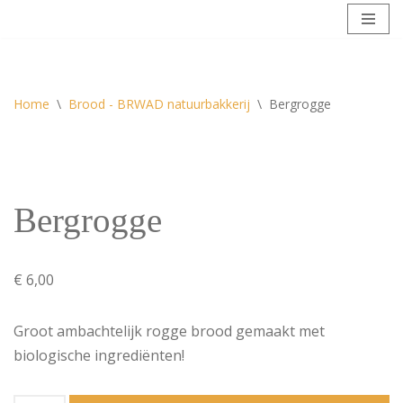
Meteen
naar
de
Home
\
Brood - BRWAD natuurbakkerij
\
Bergrogge
inhoud
Bergrogge
€
6,00
Groot ambachtelijk rogge brood gemaakt met
biologische ingrediënten!