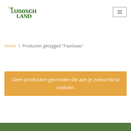
Meteen
naar
de
inhoud
Home
\
Producten getagged “Paashaas”
Geen producten gevonden die aan je zoekcriteria
voldoen.