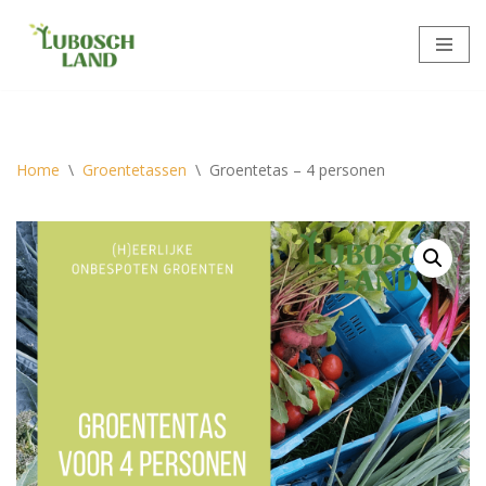
Meteen
naar
de
inhoud
Home
\
Groentetassen
\
Groentetas – 4 personen