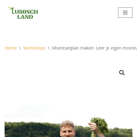
Meteen
naar
de
inhoud
Home
\
Workshops
\
Moestuinplan maken: Leer je eigen moest