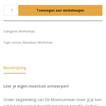
Toevoegen aan winkelwagen
Categorie:
Workshops
Tags:
cursus
,
Moestuin
,
Workshop
Beschrijving
Leer je eigen moestuin ontwerpen!
Onder begeleiding van De Moestuinman tover jij je tuin
om tot een waar natuurlijk moestuin paradijs. In deze