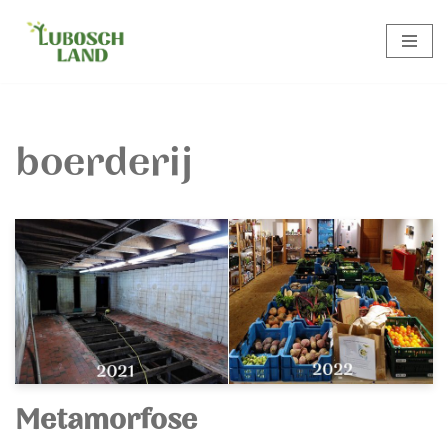
Meteen
naar
de
inhoud
boerderij
Metamorfose