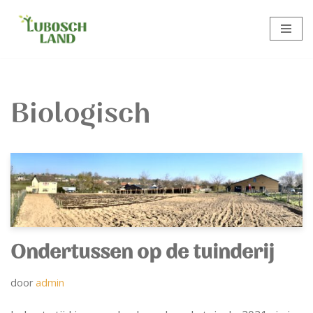
Meteen
naar
de
inhoud
Biologisch
Ondertussen op de tuinderij
door
admin